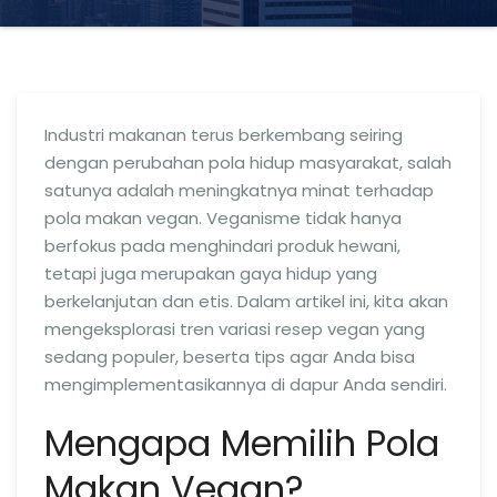
Industri makanan terus berkembang seiring
dengan perubahan pola hidup masyarakat, salah
satunya adalah meningkatnya minat terhadap
pola makan vegan. Veganisme tidak hanya
berfokus pada menghindari produk hewani,
tetapi juga merupakan gaya hidup yang
berkelanjutan dan etis. Dalam artikel ini, kita akan
mengeksplorasi tren variasi resep vegan yang
sedang populer, beserta tips agar Anda bisa
mengimplementasikannya di dapur Anda sendiri.
Mengapa Memilih Pola
Makan Vegan?