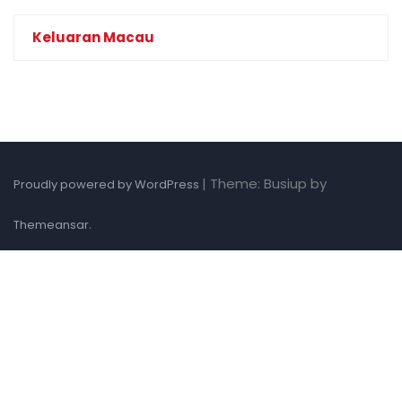
Keluaran Macau
|
Theme: Busiup by
Proudly powered by WordPress
.
Themeansar