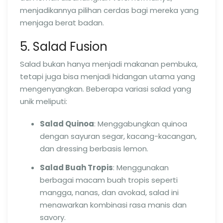
menjadikannya pilihan cerdas bagi mereka yang
menjaga berat badan.
5. Salad Fusion
Salad bukan hanya menjadi makanan pembuka,
tetapi juga bisa menjadi hidangan utama yang
mengenyangkan. Beberapa variasi salad yang
unik meliputi:
Salad Quinoa
: Menggabungkan quinoa
dengan sayuran segar, kacang-kacangan,
dan dressing berbasis lemon.
Salad Buah Tropis
: Menggunakan
berbagai macam buah tropis seperti
mangga, nanas, dan avokad, salad ini
menawarkan kombinasi rasa manis dan
savory.