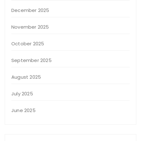
December 2025
November 2025
October 2025
September 2025
August 2025
July 2025
June 2025