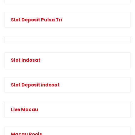
Slot Deposit Pulsa Tri
Slot Indosat
Slot Deposit indosat
Live Macau
Macau Pools