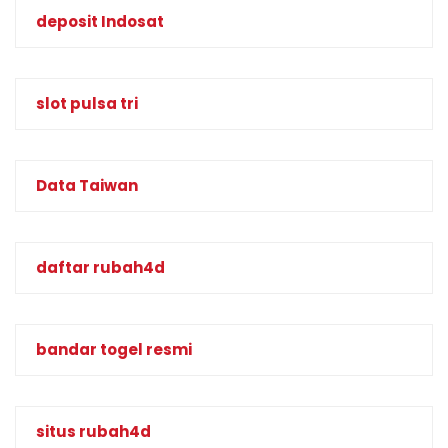
deposit Indosat
slot pulsa tri
Data Taiwan
daftar rubah4d
bandar togel resmi
situs rubah4d