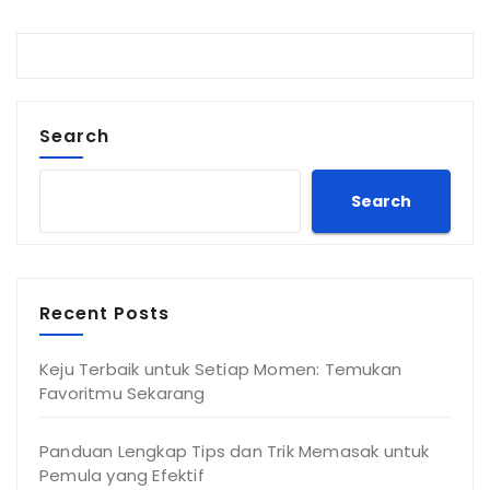
Search
Search
Recent Posts
Keju Terbaik untuk Setiap Momen: Temukan
Favoritmu Sekarang
Panduan Lengkap Tips dan Trik Memasak untuk
Pemula yang Efektif