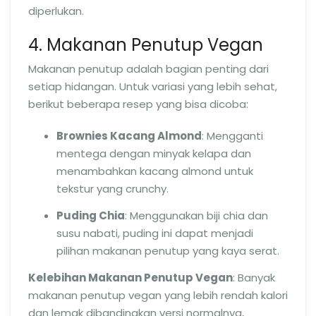
diperlukan.
4. Makanan Penutup Vegan
Makanan penutup adalah bagian penting dari
setiap hidangan. Untuk variasi yang lebih sehat,
berikut beberapa resep yang bisa dicoba:
Brownies Kacang Almond
: Mengganti
mentega dengan minyak kelapa dan
menambahkan kacang almond untuk
tekstur yang crunchy.
Puding Chia
: Menggunakan biji chia dan
susu nabati, puding ini dapat menjadi
pilihan makanan penutup yang kaya serat.
Kelebihan Makanan Penutup Vegan
: Banyak
makanan penutup vegan yang lebih rendah kalori
dan lemak dibandingkan versi normalnya,