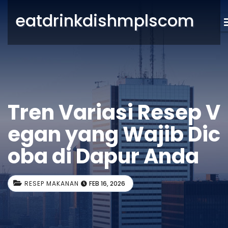
eatdrinkdishmplscom
Tren Variasi Resep V
egan yang Wajib Dic
oba di Dapur Anda
RESEP MAKANAN
FEB 16, 2026