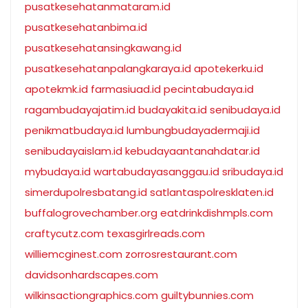
pusatkesehatanmataram.id
pusatkesehatanbima.id
pusatkesehatansingkawang.id
pusatkesehatanpalangkaraya.id
apotekerku.id
apotekmk.id
farmasiuad.id
pecintabudaya.id
ragambudayajatim.id
budayakita.id
senibudaya.id
penikmatbudaya.id
lumbungbudayadermaji.id
senibudayaislam.id
kebudayaantanahdatar.id
mybudaya.id
wartabudayasanggau.id
sribudaya.id
simerdupolresbatang.id
satlantaspolresklaten.id
buffalogrovechamber.org
eatdrinkdishmpls.com
craftycutz.com
texasgirlreads.com
williemcginest.com
zorrosrestaurant.com
davidsonhardscapes.com
wilkinsactiongraphics.com
guiltybunnies.com