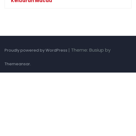
Keluaran Macau
|
Theme: Busiup by
Proudly powered by WordPress
.
Themeansar