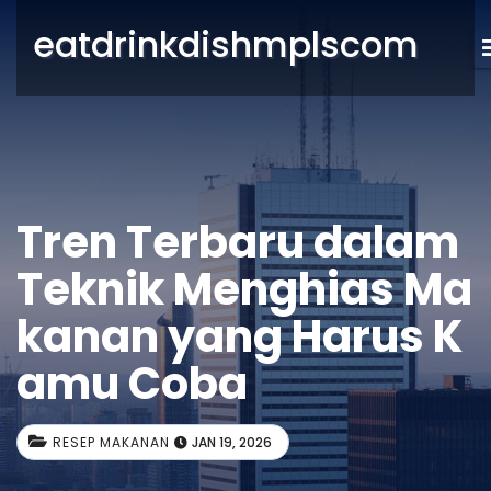
eatdrinkdishmplscom
Tren Terbaru dalam
Teknik Menghias Ma
kanan yang Harus K
amu Coba
RESEP MAKANAN
JAN 19, 2026