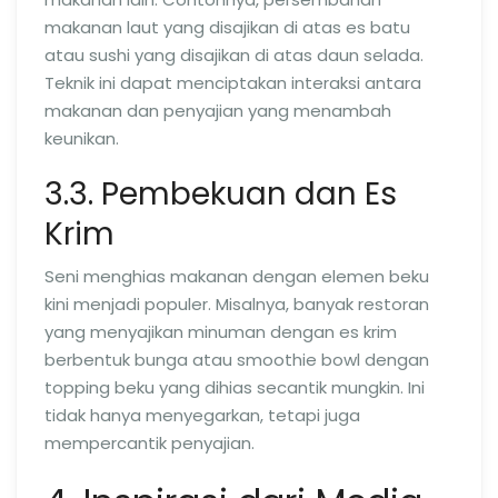
makanan laut yang disajikan di atas es batu
atau sushi yang disajikan di atas daun selada.
Teknik ini dapat menciptakan interaksi antara
makanan dan penyajian yang menambah
keunikan.
3.3. Pembekuan dan Es
Krim
Seni menghias makanan dengan elemen beku
kini menjadi populer. Misalnya, banyak restoran
yang menyajikan minuman dengan es krim
berbentuk bunga atau smoothie bowl dengan
topping beku yang dihias secantik mungkin. Ini
tidak hanya menyegarkan, tetapi juga
mempercantik penyajian.