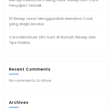
Penyajian Terbaik
10 Resep Lezat Menggunakan Menslow Cook
yang Wajib Dicoba
Cara Membuat Dim Sum di Rumah: Resep dan
Tips Praktis
Recent Comments
No comments to show.
Archives