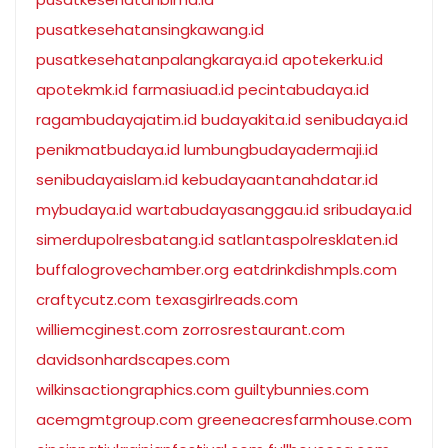
pusatkesehatansingkawang.id
pusatkesehatanpalangkaraya.id
apotekerku.id
apotekmk.id
farmasiuad.id
pecintabudaya.id
ragambudayajatim.id
budayakita.id
senibudaya.id
penikmatbudaya.id
lumbungbudayadermaji.id
senibudayaislam.id
kebudayaantanahdatar.id
mybudaya.id
wartabudayasanggau.id
sribudaya.id
simerdupolresbatang.id
satlantaspolresklaten.id
buffalogrovechamber.org
eatdrinkdishmpls.com
craftycutz.com
texasgirlreads.com
williemcginest.com
zorrosrestaurant.com
davidsonhardscapes.com
wilkinsactiongraphics.com
guiltybunnies.com
acemgmtgroup.com
greeneacresfarmhouse.com