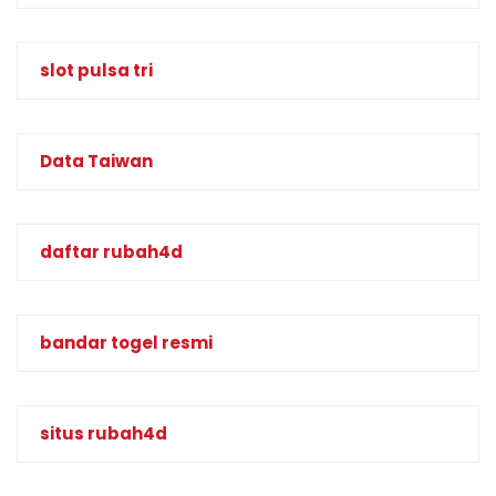
slot pulsa tri
Data Taiwan
daftar rubah4d
bandar togel resmi
situs rubah4d