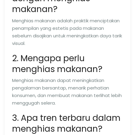
makanan?
Menghias makanan adalah praktik menciptakan
penampilan yang estetis pada makanan
sebelum disajikan untuk meningkatkan daya tarik
visual.
2. Mengapa perlu
menghias makanan?
Menghias makanan dapat meningkatkan
pengalaman bersantap, menarik perhatian
konsumen, dan membuat makanan terlihat lebih
menggugah selera.
3. Apa tren terbaru dalam
menghias makanan?