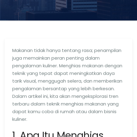
Makanan tidak hanya tentang rasa; penampilan
juga memainkan peran penting dalam
pengalaman kuliner. Menghias makanan dengan
teknik yang tepat dapat meningkatkan daya
tarik visual, menggugah selera, dan memberikan
pengalaman bersantap yang lebih berkesan.
Dalam artikel ini, kita akan mengeksplorasi tren
terbaru dalam teknik menghias makanan yang
dapat kamu coba di rumah atau dalam bisnis
kuliner.
1. Apa Itu Menghias