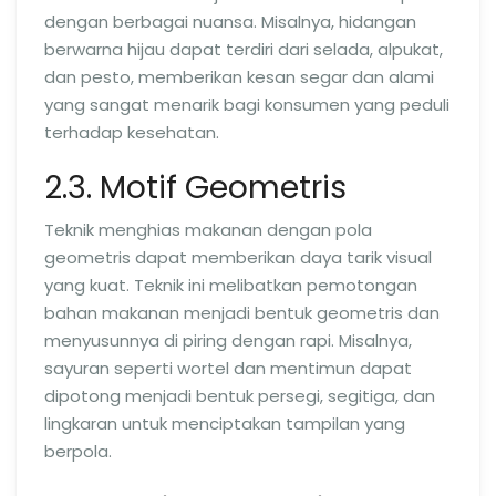
dengan berbagai nuansa. Misalnya, hidangan
berwarna hijau dapat terdiri dari selada, alpukat,
dan pesto, memberikan kesan segar dan alami
yang sangat menarik bagi konsumen yang peduli
terhadap kesehatan.
2.3. Motif Geometris
Teknik menghias makanan dengan pola
geometris dapat memberikan daya tarik visual
yang kuat. Teknik ini melibatkan pemotongan
bahan makanan menjadi bentuk geometris dan
menyusunnya di piring dengan rapi. Misalnya,
sayuran seperti wortel dan mentimun dapat
dipotong menjadi bentuk persegi, segitiga, dan
lingkaran untuk menciptakan tampilan yang
berpola.