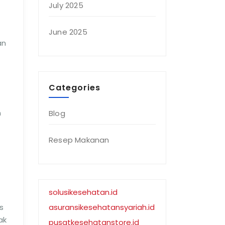
July 2025
June 2025
an
Categories
n
Blog
Resep Makanan
solusikesehatan.id
s
asuransikesehatansyariah.id
ak
pusatkesehatanstore.id