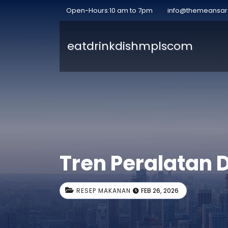
Open-Hours:10 am to 7pm
info@themeansa
eatdrinkdishmplscom
Tren Peralatan 
RESEP MAKANAN
FEB 26, 2026