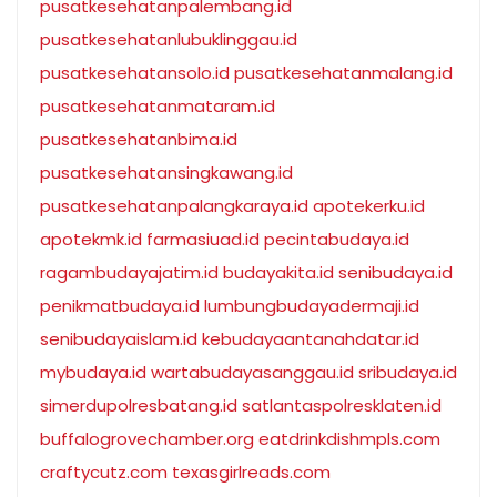
pusatkesehatanpalembang.id
pusatkesehatanlubuklinggau.id
pusatkesehatansolo.id
pusatkesehatanmalang.id
pusatkesehatanmataram.id
pusatkesehatanbima.id
pusatkesehatansingkawang.id
pusatkesehatanpalangkaraya.id
apotekerku.id
apotekmk.id
farmasiuad.id
pecintabudaya.id
ragambudayajatim.id
budayakita.id
senibudaya.id
penikmatbudaya.id
lumbungbudayadermaji.id
senibudayaislam.id
kebudayaantanahdatar.id
mybudaya.id
wartabudayasanggau.id
sribudaya.id
simerdupolresbatang.id
satlantaspolresklaten.id
buffalogrovechamber.org
eatdrinkdishmpls.com
craftycutz.com
texasgirlreads.com