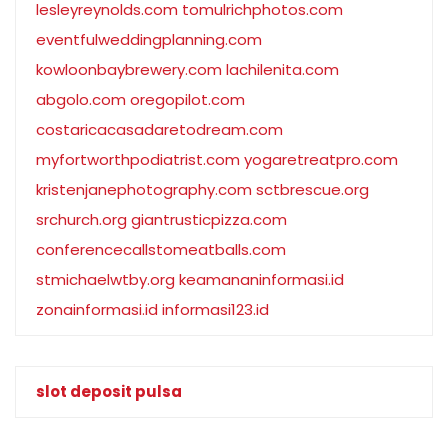
lesleyreynolds.com
tomulrichphotos.com
eventfulweddingplanning.com
kowloonbaybrewery.com
lachilenita.com
abgolo.com
oregopilot.com
costaricacasadaretodream.com
myfortworthpodiatrist.com
yogaretreatpro.com
kristenjanephotography.com
sctbrescue.org
srchurch.org
giantrusticpizza.com
conferencecallstomeatballs.com
stmichaelwtby.org
keamananinformasi.id
zonainformasi.id
informasi123.id
slot deposit pulsa