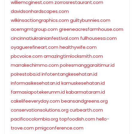
williemcginest.com
zorrosrestaurant.com
davidsonhardscapes.com
wilkinsactiongraphics.com
guiltybunnies.com
acemgmtgroup.com
greeneacresfarmhouse.com
cincinnatiukrainianfestival.com
fullhousesa.com
oyaguerefineart.com
healthywife.com
pbcvoice.com
amazingtimlocksmith.com
marrakechimmo.com
polresmanggaraitimur.id
polrestoba.id
infotentangkesehatan.id
informasikesehatan.id
kamuskesehatan.id
farmasiapotekerumm.id
kabarmataram.id
cakelifeeveryday.com
beansandgreens.org
conservationsolutions.org
curbearth.com
pacificocolombia.org
topfoodish.com
hello-
trove.com
pmigconference.com