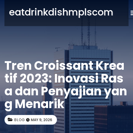
eatdrinkdishmplscom
Tren Croissant Krea
tif 2023: Inovasi Ras
a dan Penyajian yan
g Menarik
BLOG
MAY 9, 2026