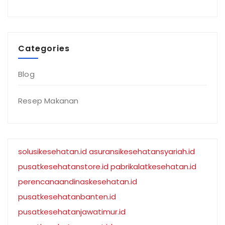
Categories
Blog
Resep Makanan
solusikesehatan.id
asuransikesehatansyariah.id
pusatkesehatanstore.id
pabrikalatkesehatan.id
perencanaandinaskesehatan.id
pusatkesehatanbanten.id
pusatkesehatanjawatimur.id