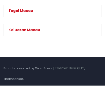
Togel Macau
Keluaran Macau
|
Theme: Busiup by
Proudly powered by WordPress
.
Themeansar