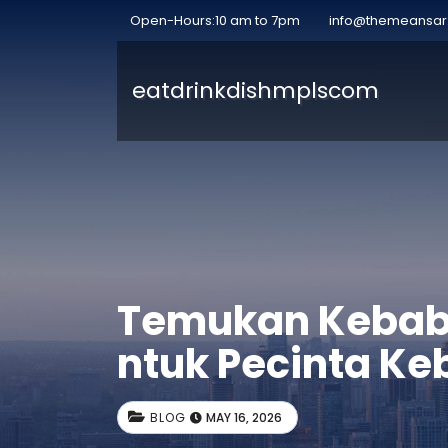
Open-Hours:10 am to 7pm
info@themeansa
eatdrinkdishmplscom
Temukan Kebab T
ntuk Pecinta Ke
BLOG
MAY 16, 2026