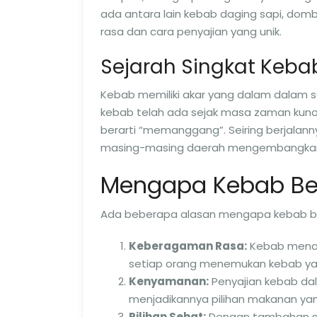
ada antara lain kebab daging sapi, domb
rasa dan cara penyajian yang unik.
Sejarah Singkat Keba
Kebab memiliki akar yang dalam dalam 
kebab telah ada sejak masa zaman kuno. 
berarti “memanggang”. Seiring berjalan
masing-masing daerah mengembangkan g
Mengapa Kebab Begi
Ada beberapa alasan mengapa kebab begi
Keberagaman Rasa:
Kebab menaw
setiap orang menemukan kebab yan
Kenyamanan:
Penyajian kebab d
menjadikannya pilihan makanan yang
Pilihan Sehat:
Dengan tambahan say