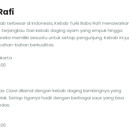
Rafi
bab terbesar di Indonesia, Kebab Turki Baba Rafi menawarka
 terjangkau. Dari kebab daging ayam yang empuk hingga
eka memiliki sesuatu untuk setiap pengunjung. Kebab ini j
bahan-bahan berkualitas.
akarta
.00
has Ciawi dikenal dengan kebab daging kambingnya yang
lak. Setiap tiganya hadir dengan berbagai saus yang bisa
edas.
.00