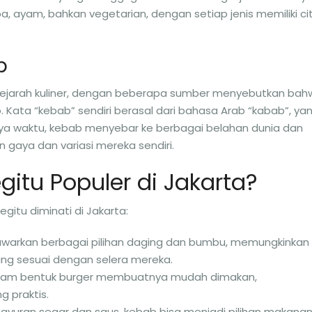
a, ayam, bahkan vegetarian, dengan setiap jenis memiliki ci
b
sejarah kuliner, dengan beberapa sumber menyebutkan bah
Kata “kebab” sendiri berasal dari bahasa Arab “kabab”, ya
nya waktu, kebab menyebar ke berbagai belahan dunia dan
aya dan variasi mereka sendiri.
tu Populer di Jakarta?
tu diminati di Jakarta:
arkan berbagai pilihan daging dan bumbu, memungkinkan
g sesuai dengan selera mereka.
alam bentuk burger membuatnya mudah dimakan,
 praktis.
uran segar dan saus, kebab bisa menjadi pilihan makana