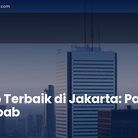
r.com
erbaik di Jakarta: P
bab