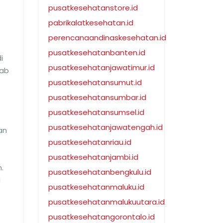
pusatkesehatanstore.id
pabrikalatkesehatan.id
perencanaandinaskesehatan.id
pusatkesehatanbanten.id
i
pusatkesehatanjawatimur.id
bab
pusatkesehatansumut.id
pusatkesehatansumbar.id
pusatkesehatansumsel.id
pusatkesehatanjawatengah.id
an
pusatkesehatanriau.id
pusatkesehatanjambi.id
.
pusatkesehatanbengkulu.id
i
pusatkesehatanmaluku.id
pusatkesehatanmalukuutara.id
pusatkesehatangorontalo.id