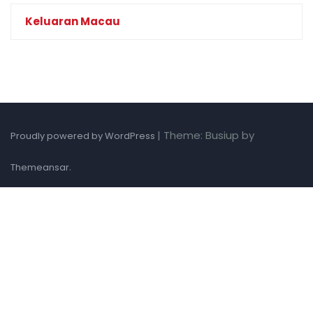
Keluaran Macau
|
Theme: Busiup by
Proudly powered by WordPress
.
Themeansar