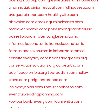
acemgmtgroup.com
greeneacresfarmhouse.com
cincinnatiukrainianfestival.com
fullhousesa.com
oyaguerefineart.com
healthywife.com
pbcvoice.com
amazingtimlocksmith.com
marrakechimmo.com
polresmanggaraitimur.id
polrestoba.id
infotentangkesehatan.id
informasikesehatan.id
kamuskesehatan.id
farmasiapotekerumm.id
kabarmataram.id
cakelifeeveryday.com
beansandgreens.org
conservationsolutions.org
curbearth.com
pacificocolombia.org
topfoodish.com
hello-
trove.com
pmigconference.com
lesleyreynolds.com
tomulrichphotos.com
eventfulweddingplanning.com
kowloonbaybrewery.com
lachilenita.com