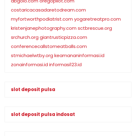
abgolo.com
oregopilot.com
costaricacasadaretodream.com
myfortworthpodiatrist.com
yogaretreatpro.com
kristenjanephotography.com
sctbrescue.org
srchurch.org
giantrusticpizza.com
conferencecallstomeatballs.com
stmichaelwtby.org
keamananinformasi.id
zonainformasi.id
informasi123.id
slot deposit pulsa
slot deposit pulsa indosat