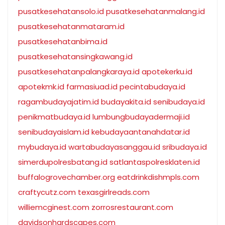
pusatkesehatansolo.id
pusatkesehatanmalang.id
pusatkesehatanmataram.id
pusatkesehatanbima.id
pusatkesehatansingkawang.id
pusatkesehatanpalangkaraya.id
apotekerku.id
apotekmk.id
farmasiuad.id
pecintabudaya.id
ragambudayajatim.id
budayakita.id
senibudaya.id
penikmatbudaya.id
lumbungbudayadermaji.id
senibudayaislam.id
kebudayaantanahdatar.id
mybudaya.id
wartabudayasanggau.id
sribudaya.id
simerdupolresbatang.id
satlantaspolresklaten.id
buffalogrovechamber.org
eatdrinkdishmpls.com
craftycutz.com
texasgirlreads.com
williemcginest.com
zorrosrestaurant.com
davidsonhardscapes.com