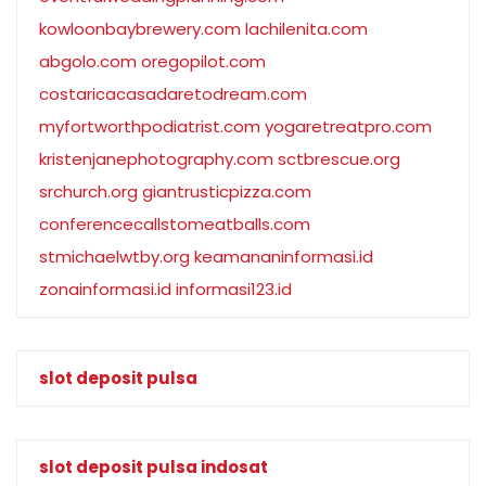
kowloonbaybrewery.com
lachilenita.com
abgolo.com
oregopilot.com
costaricacasadaretodream.com
myfortworthpodiatrist.com
yogaretreatpro.com
kristenjanephotography.com
sctbrescue.org
srchurch.org
giantrusticpizza.com
conferencecallstomeatballs.com
stmichaelwtby.org
keamananinformasi.id
zonainformasi.id
informasi123.id
slot deposit pulsa
slot deposit pulsa indosat