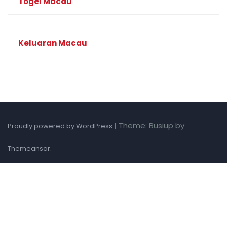
Togel Macau
Keluaran Macau
|
Theme: Busiup by
Proudly powered by WordPress
.
Themeansar