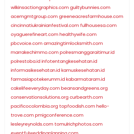
wilkinsactiongraphics.com
guiltybunnies.com
acemgmtgroup.com
greeneacresfarmhouse.com
cincinnatiukrainianfestival.com
fullhousesa.com
oyaguerefineart.com
healthywife.com
pbcvoice.com
amazingtimlocksmith.com
marrakechimmo.com
polresmanggaraitimur.id
polrestoba.id
infotentangkesehatan.id
informasikesehatan.id
kamuskesehatan.id
farmasiapotekerumm.id
kabarmataram.id
cakelifeeveryday.com
beansandgreens.org
conservationsolutions.org
curbearth.com
pacificocolombia.org
topfoodish.com
hello-
trove.com
pmigconference.com
lesleyreynolds.com
tomulrichphotos.com
eventfulweddingplanning.com