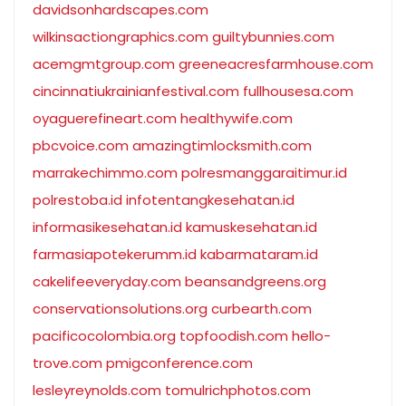
davidsonhardscapes.com
wilkinsactiongraphics.com
guiltybunnies.com
acemgmtgroup.com
greeneacresfarmhouse.com
cincinnatiukrainianfestival.com
fullhousesa.com
oyaguerefineart.com
healthywife.com
pbcvoice.com
amazingtimlocksmith.com
marrakechimmo.com
polresmanggaraitimur.id
polrestoba.id
infotentangkesehatan.id
informasikesehatan.id
kamuskesehatan.id
farmasiapotekerumm.id
kabarmataram.id
cakelifeeveryday.com
beansandgreens.org
conservationsolutions.org
curbearth.com
pacificocolombia.org
topfoodish.com
hello-
trove.com
pmigconference.com
lesleyreynolds.com
tomulrichphotos.com