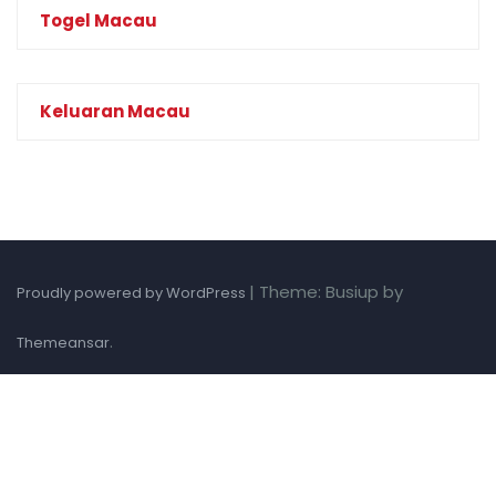
Togel Macau
Keluaran Macau
|
Theme: Busiup by
Proudly powered by WordPress
.
Themeansar