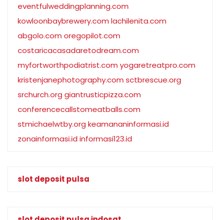
eventfulweddingplanning.com
kowloonbaybrewery.com
lachilenita.com
abgolo.com
oregopilot.com
costaricacasadaretodream.com
myfortworthpodiatrist.com
yogaretreatpro.com
kristenjanephotography.com
sctbrescue.org
srchurch.org
giantrusticpizza.com
conferencecallstomeatballs.com
stmichaelwtby.org
keamananinformasi.id
zonainformasi.id
informasi123.id
slot deposit pulsa
slot deposit pulsa indosat