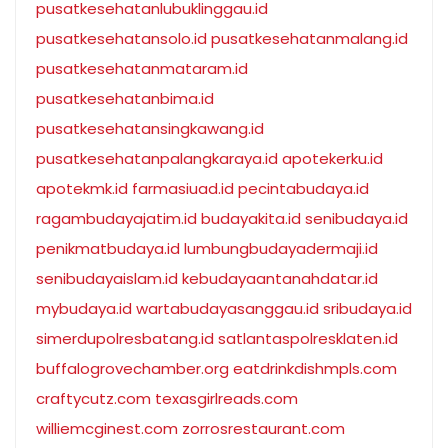
pusatkesehatanlubuklinggau.id
pusatkesehatansolo.id
pusatkesehatanmalang.id
pusatkesehatanmataram.id
pusatkesehatanbima.id
pusatkesehatansingkawang.id
pusatkesehatanpalangkaraya.id
apotekerku.id
apotekmk.id
farmasiuad.id
pecintabudaya.id
ragambudayajatim.id
budayakita.id
senibudaya.id
penikmatbudaya.id
lumbungbudayadermaji.id
senibudayaislam.id
kebudayaantanahdatar.id
mybudaya.id
wartabudayasanggau.id
sribudaya.id
simerdupolresbatang.id
satlantaspolresklaten.id
buffalogrovechamber.org
eatdrinkdishmpls.com
craftycutz.com
texasgirlreads.com
williemcginest.com
zorrosrestaurant.com