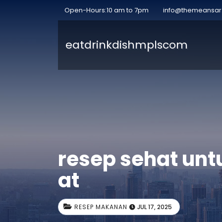
Open-Hours:10 am to 7pm
info@themeansa
eatdrinkdishmplscom
resep sehat unt
at
RESEP MAKANAN
JUL 17, 2025