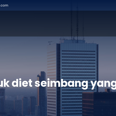
r.com
uk diet seimbang yan