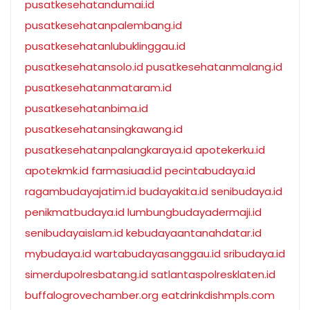
pusatkesehatandumai.id
pusatkesehatanpalembang.id
pusatkesehatanlubuklinggau.id
pusatkesehatansolo.id
pusatkesehatanmalang.id
pusatkesehatanmataram.id
pusatkesehatanbima.id
pusatkesehatansingkawang.id
pusatkesehatanpalangkaraya.id
apotekerku.id
apotekmk.id
farmasiuad.id
pecintabudaya.id
ragambudayajatim.id
budayakita.id
senibudaya.id
penikmatbudaya.id
lumbungbudayadermaji.id
senibudayaislam.id
kebudayaantanahdatar.id
mybudaya.id
wartabudayasanggau.id
sribudaya.id
simerdupolresbatang.id
satlantaspolresklaten.id
buffalogrovechamber.org
eatdrinkdishmpls.com