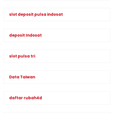
slot deposit pulsa indosat
deposit Indosat
slot pulsa tri
Data Taiwan
daftar rubah4d