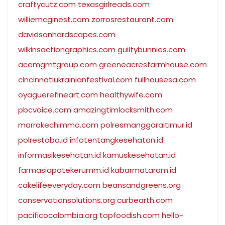
craftycutz.com
texasgirlreads.com
williemcginest.com
zorrosrestaurant.com
davidsonhardscapes.com
wilkinsactiongraphics.com
guiltybunnies.com
acemgmtgroup.com
greeneacresfarmhouse.com
cincinnatiukrainianfestival.com
fullhousesa.com
oyaguerefineart.com
healthywife.com
pbcvoice.com
amazingtimlocksmith.com
marrakechimmo.com
polresmanggaraitimur.id
polrestoba.id
infotentangkesehatan.id
informasikesehatan.id
kamuskesehatan.id
farmasiapotekerumm.id
kabarmataram.id
cakelifeeveryday.com
beansandgreens.org
conservationsolutions.org
curbearth.com
pacificocolombia.org
topfoodish.com
hello-