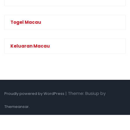
Togel Macau
Keluaran Macau
|
Theme: Busiup by
Proudly powered by WordPress
.
Themeansar