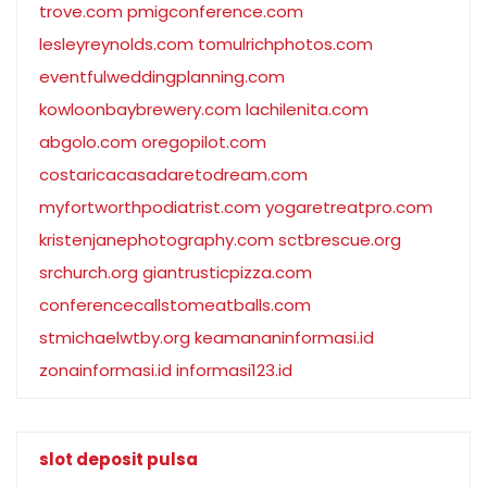
trove.com
pmigconference.com
lesleyreynolds.com
tomulrichphotos.com
eventfulweddingplanning.com
kowloonbaybrewery.com
lachilenita.com
abgolo.com
oregopilot.com
costaricacasadaretodream.com
myfortworthpodiatrist.com
yogaretreatpro.com
kristenjanephotography.com
sctbrescue.org
srchurch.org
giantrusticpizza.com
conferencecallstomeatballs.com
stmichaelwtby.org
keamananinformasi.id
zonainformasi.id
informasi123.id
slot deposit pulsa