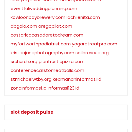
eventfulweddingplanning.com
kowloonbaybrewery.com
lachilenita.com
abgolo.com
oregopilot.com
costaricacasadaretodream.com
myfortworthpodiatrist.com
yogaretreatpro.com
kristenjanephotography.com
sctbrescue.org
srchurch.org
giantrusticpizza.com
conferencecallstomeatballs.com
stmichaelwtby.org
keamananinformasi.id
zonainformasi.id
informasi123.id
slot deposit pulsa