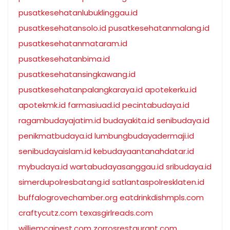
pusatkesehatanlubuklinggau.id
pusatkesehatansolo.id
pusatkesehatanmalang.id
pusatkesehatanmataram.id
pusatkesehatanbima.id
pusatkesehatansingkawang.id
pusatkesehatanpalangkaraya.id
apotekerku.id
apotekmk.id
farmasiuad.id
pecintabudaya.id
ragambudayajatim.id
budayakita.id
senibudaya.id
penikmatbudaya.id
lumbungbudayadermaji.id
senibudayaislam.id
kebudayaantanahdatar.id
mybudaya.id
wartabudayasanggau.id
sribudaya.id
simerdupolresbatang.id
satlantaspolresklaten.id
buffalogrovechamber.org
eatdrinkdishmpls.com
craftycutz.com
texasgirlreads.com
williemcginest.com
zorrosrestaurant.com