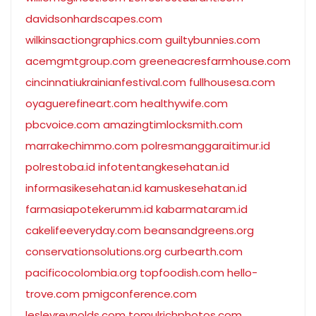
davidsonhardscapes.com
wilkinsactiongraphics.com
guiltybunnies.com
acemgmtgroup.com
greeneacresfarmhouse.com
cincinnatiukrainianfestival.com
fullhousesa.com
oyaguerefineart.com
healthywife.com
pbcvoice.com
amazingtimlocksmith.com
marrakechimmo.com
polresmanggaraitimur.id
polrestoba.id
infotentangkesehatan.id
informasikesehatan.id
kamuskesehatan.id
farmasiapotekerumm.id
kabarmataram.id
cakelifeeveryday.com
beansandgreens.org
conservationsolutions.org
curbearth.com
pacificocolombia.org
topfoodish.com
hello-
trove.com
pmigconference.com
lesleyreynolds.com
tomulrichphotos.com