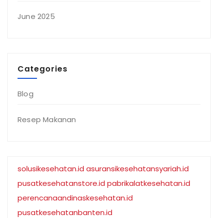
June 2025
Categories
Blog
Resep Makanan
solusikesehatan.id
asuransikesehatansyariah.id
pusatkesehatanstore.id
pabrikalatkesehatan.id
perencanaandinaskesehatan.id
pusatkesehatanbanten.id