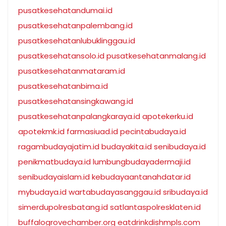
pusatkesehatandumai.id
pusatkesehatanpalembang.id
pusatkesehatanlubuklinggau.id
pusatkesehatansolo.id
pusatkesehatanmalang.id
pusatkesehatanmataram.id
pusatkesehatanbima.id
pusatkesehatansingkawang.id
pusatkesehatanpalangkaraya.id
apotekerku.id
apotekmk.id
farmasiuad.id
pecintabudaya.id
ragambudayajatim.id
budayakita.id
senibudaya.id
penikmatbudaya.id
lumbungbudayadermaji.id
senibudayaislam.id
kebudayaantanahdatar.id
mybudaya.id
wartabudayasanggau.id
sribudaya.id
simerdupolresbatang.id
satlantaspolresklaten.id
buffalogrovechamber.org
eatdrinkdishmpls.com