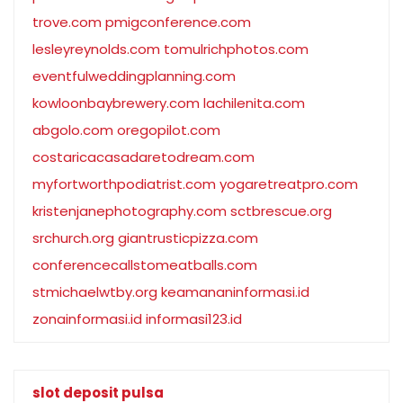
trove.com
pmigconference.com
lesleyreynolds.com
tomulrichphotos.com
eventfulweddingplanning.com
kowloonbaybrewery.com
lachilenita.com
abgolo.com
oregopilot.com
costaricacasadaretodream.com
myfortworthpodiatrist.com
yogaretreatpro.com
kristenjanephotography.com
sctbrescue.org
srchurch.org
giantrusticpizza.com
conferencecallstomeatballs.com
stmichaelwtby.org
keamananinformasi.id
zonainformasi.id
informasi123.id
slot deposit pulsa