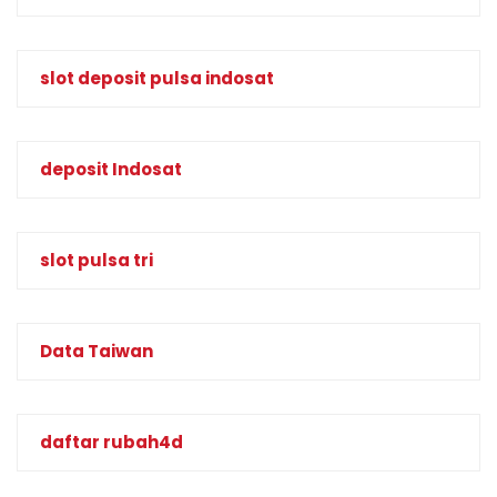
slot deposit pulsa indosat
deposit Indosat
slot pulsa tri
Data Taiwan
daftar rubah4d