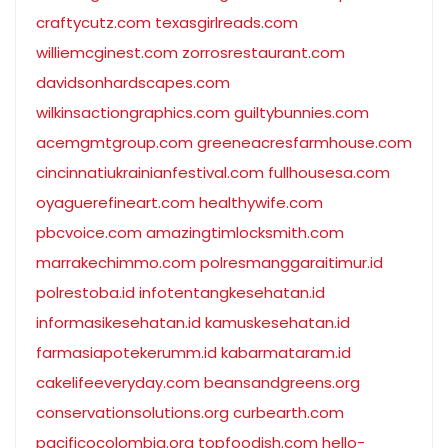
craftycutz.com
texasgirlreads.com
williemcginest.com
zorrosrestaurant.com
davidsonhardscapes.com
wilkinsactiongraphics.com
guiltybunnies.com
acemgmtgroup.com
greeneacresfarmhouse.com
cincinnatiukrainianfestival.com
fullhousesa.com
oyaguerefineart.com
healthywife.com
pbcvoice.com
amazingtimlocksmith.com
marrakechimmo.com
polresmanggaraitimur.id
polrestoba.id
infotentangkesehatan.id
informasikesehatan.id
kamuskesehatan.id
farmasiapotekerumm.id
kabarmataram.id
cakelifeeveryday.com
beansandgreens.org
conservationsolutions.org
curbearth.com
pacificocolombia.org
topfoodish.com
hello-