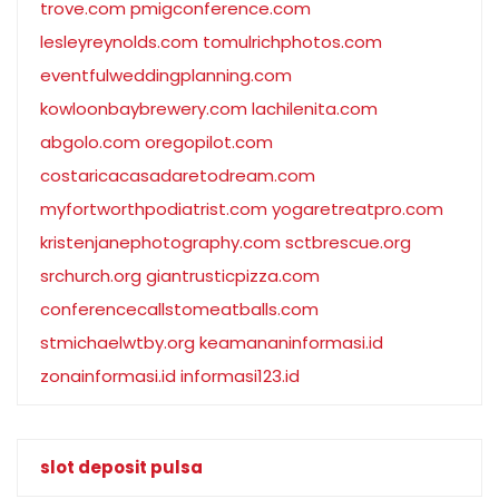
trove.com
pmigconference.com
lesleyreynolds.com
tomulrichphotos.com
eventfulweddingplanning.com
kowloonbaybrewery.com
lachilenita.com
abgolo.com
oregopilot.com
costaricacasadaretodream.com
myfortworthpodiatrist.com
yogaretreatpro.com
kristenjanephotography.com
sctbrescue.org
srchurch.org
giantrusticpizza.com
conferencecallstomeatballs.com
stmichaelwtby.org
keamananinformasi.id
zonainformasi.id
informasi123.id
slot deposit pulsa