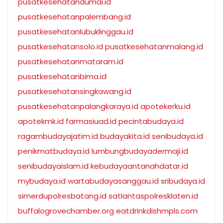
pusatkesehatandumai.id
pusatkesehatanpalembang.id
pusatkesehatanlubuklinggau.id
pusatkesehatansolo.id
pusatkesehatanmalang.id
pusatkesehatanmataram.id
pusatkesehatanbima.id
pusatkesehatansingkawang.id
pusatkesehatanpalangkaraya.id
apotekerku.id
apotekmk.id
farmasiuad.id
pecintabudaya.id
ragambudayajatim.id
budayakita.id
senibudaya.id
penikmatbudaya.id
lumbungbudayadermaji.id
senibudayaislam.id
kebudayaantanahdatar.id
mybudaya.id
wartabudayasanggau.id
sribudaya.id
simerdupolresbatang.id
satlantaspolresklaten.id
buffalogrovechamber.org
eatdrinkdishmpls.com