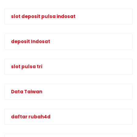
slot deposit pulsa indosat
deposit Indosat
slot pulsa tri
Data Taiwan
daftar rubah4d