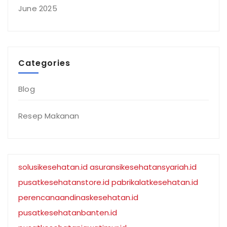
June 2025
Categories
Blog
Resep Makanan
solusikesehatan.id
asuransikesehatansyariah.id
pusatkesehatanstore.id
pabrikalatkesehatan.id
perencanaandinaskesehatan.id
pusatkesehatanbanten.id