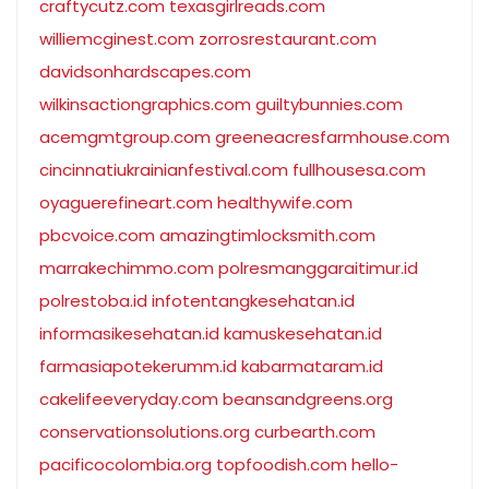
craftycutz.com
texasgirlreads.com
williemcginest.com
zorrosrestaurant.com
davidsonhardscapes.com
wilkinsactiongraphics.com
guiltybunnies.com
acemgmtgroup.com
greeneacresfarmhouse.com
cincinnatiukrainianfestival.com
fullhousesa.com
oyaguerefineart.com
healthywife.com
pbcvoice.com
amazingtimlocksmith.com
marrakechimmo.com
polresmanggaraitimur.id
polrestoba.id
infotentangkesehatan.id
informasikesehatan.id
kamuskesehatan.id
farmasiapotekerumm.id
kabarmataram.id
cakelifeeveryday.com
beansandgreens.org
conservationsolutions.org
curbearth.com
pacificocolombia.org
topfoodish.com
hello-