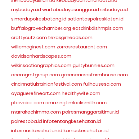
senibudayaislam.id
kebudayaantanahdatar.id
mybudaya.id
wartabudayasanggau.id
sribudaya.id
simerdupolresbatang.id
satlantaspolresklaten.id
buffalogrovechamber.org
eatdrinkdishmpls.com
craftycutz.com
texasgirlreads.com
williemcginest.com
zorrosrestaurant.com
davidsonhardscapes.com
wilkinsactiongraphics.com
guiltybunnies.com
acemgmtgroup.com
greeneacresfarmhouse.com
cincinnatiukrainianfestival.com
fullhousesa.com
oyaguerefineart.com
healthywife.com
pbcvoice.com
amazingtimlocksmith.com
marrakechimmo.com
polresmanggaraitimur.id
polrestoba.id
infotentangkesehatan.id
informasikesehatan.id
kamuskesehatan.id