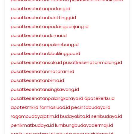
pusatkesehatanpadang.id
pusatkesehatanbukittinggi.id
pusatkesehatanpadangpanjang.id
pusatkesehatandumai.id
pusatkesehatanpalembang.id
pusatkesehatanlubuklinggau.id
pusatkesehatansolo.id
pusatkesehatanmalang.id
pusatkesehatanmataram.id
pusatkesehatanbima.id
pusatkesehatansingkawang.id
pusatkesehatanpalangkaraya.id
apotekerku.id
apotekmk.id
farmasiuad.id
pecintabudaya.id
ragambudayajatim.id
budayakita.id
senibudaya.id
penikmatbudaya.id
lumbungbudayadermaji.id