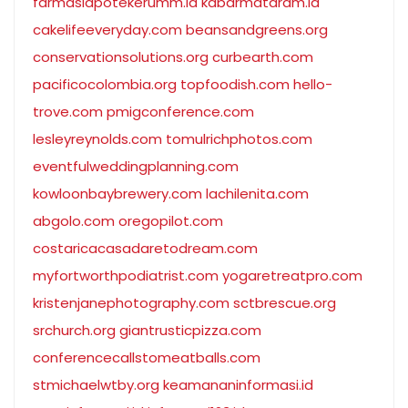
farmasiapotekerumm.id
kabarmataram.id
cakelifeeveryday.com
beansandgreens.org
conservationsolutions.org
curbearth.com
pacificocolombia.org
topfoodish.com
hello-
trove.com
pmigconference.com
lesleyreynolds.com
tomulrichphotos.com
eventfulweddingplanning.com
kowloonbaybrewery.com
lachilenita.com
abgolo.com
oregopilot.com
costaricacasadaretodream.com
myfortworthpodiatrist.com
yogaretreatpro.com
kristenjanephotography.com
sctbrescue.org
srchurch.org
giantrusticpizza.com
conferencecallstomeatballs.com
stmichaelwtby.org
keamananinformasi.id