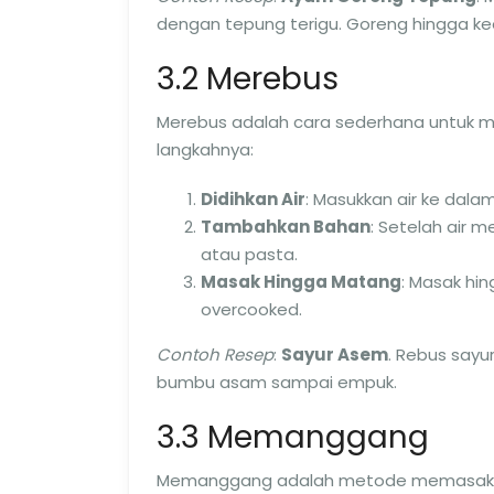
dengan tepung terigu. Goreng hingga k
3.2 Merebus
Merebus adalah cara sederhana untuk m
langkahnya:
Didihkan Air
: Masukkan air ke dala
Tambahkan Bahan
: Setelah air 
atau pasta.
Masak Hingga Matang
: Masak hi
overcooked.
Contoh Resep
:
Sayur Asem
. Rebus sayu
bumbu asam sampai empuk.
3.3 Memanggang
Memanggang adalah metode memasak yang