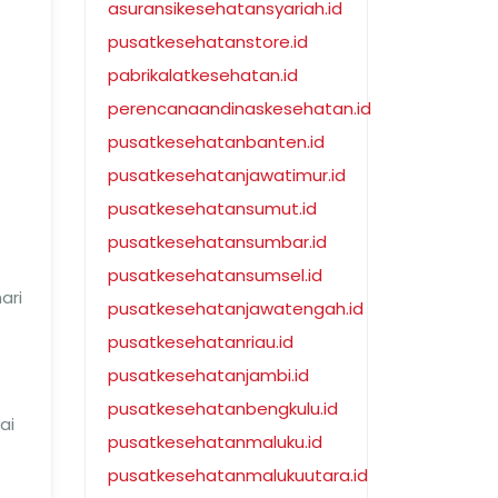
asuransikesehatansyariah.id
pusatkesehatanstore.id
pabrikalatkesehatan.id
perencanaandinaskesehatan.id
pusatkesehatanbanten.id
pusatkesehatanjawatimur.id
pusatkesehatansumut.id
pusatkesehatansumbar.id
pusatkesehatansumsel.id
ari
pusatkesehatanjawatengah.id
pusatkesehatanriau.id
pusatkesehatanjambi.id
pusatkesehatanbengkulu.id
ai
pusatkesehatanmaluku.id
pusatkesehatanmalukuutara.id