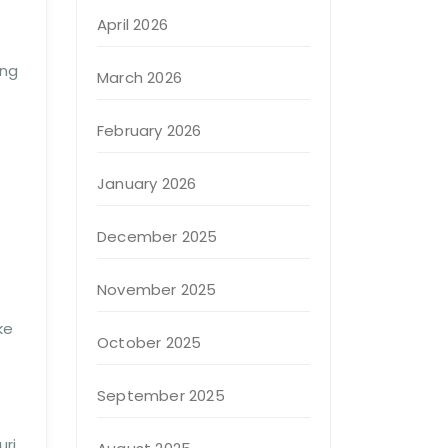
April 2026
ang
March 2026
February 2026
January 2026
December 2025
November 2025
ke
October 2025
September 2025
uri