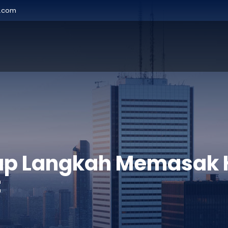
r.com
p Langkah Memasak H
t