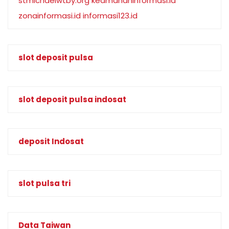
stmichaelwtby.org
keamananinformasi.id
zonainformasi.id
informasi123.id
slot deposit pulsa
slot deposit pulsa indosat
deposit Indosat
slot pulsa tri
Data Taiwan