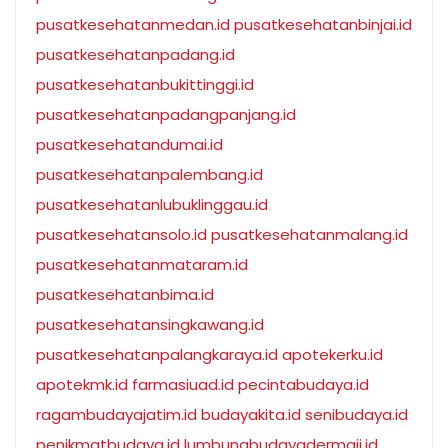
pusatkesehatanmedan.id
pusatkesehatanbinjai.id
pusatkesehatanpadang.id
pusatkesehatanbukittinggi.id
pusatkesehatanpadangpanjang.id
pusatkesehatandumai.id
pusatkesehatanpalembang.id
pusatkesehatanlubuklinggau.id
pusatkesehatansolo.id
pusatkesehatanmalang.id
pusatkesehatanmataram.id
pusatkesehatanbima.id
pusatkesehatansingkawang.id
pusatkesehatanpalangkaraya.id
apotekerku.id
apotekmk.id
farmasiuad.id
pecintabudaya.id
ragambudayajatim.id
budayakita.id
senibudaya.id
penikmatbudaya.id
lumbungbudayadermaji.id