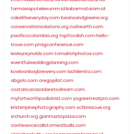
farmasiapotekerumm.id
kabarmataram.id
cakelifeeveryday.com
beansandgreens.org
conservationsolutions.org
curbearth.com
pacificocolombia.org
topfoodish.com
hello-
trove.com
pmigconference.com
lesleyreynolds.com
tomulrichphotos.com
eventfulweddingplanning.com
kowloonbaybrewery.com
lachilenita.com
abgolo.com
oregopilot.com
costaricacasadaretodream.com
myfortworthpodiatrist.com
yogaretreatpro.com
kristenjanephotography.com
sctbrescue.org
srchurch.org
giantrusticpizza.com
conferencecallstomeatballs.com