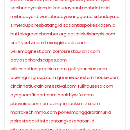
senibudayaislam.id
kebudayaantanahdatar.id
mybudaya.id
wartabudayasanggau.id
sribudaya.id
simerdupolresbatang.id
satlantaspolresklaten.id
buffalogrovechamber.org
eatdrinkdishmpls.com
craftycutz.com
texasgirlreads.com
williemcginest.com
zorrosrestaurant.com
davidsonhardscapes.com
wilkinsactiongraphics.com
guiltybunnies.com
acemgmtgroup.com
greeneacresfarmhouse.com
cincinnatiukrainianfestival.com
fullhousesa.com
oyaguerefineart.com
healthywife.com
pbcvoice.com
amazingtimlocksmith.com
marrakechimmo.com
polresmanggaraitimur.id
polrestoba.id
infotentangkesehatan.id
informasikesehatan.id
kamuskesehatan.id