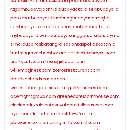
apotekmk.id
farmasiuad.id
pecintabudaya.id
ragambudayajatim.id
budayakita.id
senibudaya.id
penikmatbudaya.id
lumbungbudayadermaji.id
senibudayaislam.id
kebudayaantanahdatar.id
mybudaya.id
wartabudayasanggau.id
sribudaya.id
simerdupolresbatang.id
satlantaspolresklaten.id
buffalogrovechamber.org
eatdrinkdishmpls.com
craftycutz.com
texasgirlreads.com
williemcginest.com
zorrosrestaurant.com
davidsonhardscapes.com
wilkinsactiongraphics.com
guiltybunnies.com
acemgmtgroup.com
greeneacresfarmhouse.com
cincinnatiukrainianfestival.com
fullhousesa.com
oyaguerefineart.com
healthywife.com
pbcvoice.com
amazingtimlocksmith.com