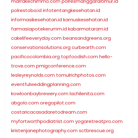
marrakechimmo.com
polresmanggaraitimur.id
polrestoba.id
infotentangkesehatan.id
informasikesehatan.id
kamuskesehatan.id
farmasiapotekerumm.id
kabarmataram.id
cakelifeeveryday.com
beansandgreens.org
conservationsolutions.org
curbearth.com
pacificocolombia.org
topfoodish.com
hello-
trove.com
pmigconference.com
lesleyreynolds.com
tomulrichphotos.com
eventfulweddingplanning.com
kowloonbaybrewery.com
lachilenita.com
abgolo.com
oregopilot.com
costaricacasadaretodream.com
myfortworthpodiatrist.com
yogaretreatpro.com
kristenjanephotography.com
sctbrescue.org