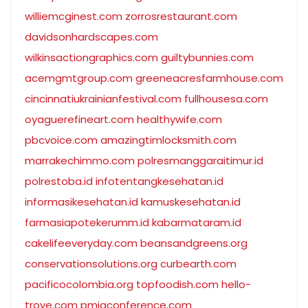
williemcginest.com
zorrosrestaurant.com
davidsonhardscapes.com
wilkinsactiongraphics.com
guiltybunnies.com
acemgmtgroup.com
greeneacresfarmhouse.com
cincinnatiukrainianfestival.com
fullhousesa.com
oyaguerefineart.com
healthywife.com
pbcvoice.com
amazingtimlocksmith.com
marrakechimmo.com
polresmanggaraitimur.id
polrestoba.id
infotentangkesehatan.id
informasikesehatan.id
kamuskesehatan.id
farmasiapotekerumm.id
kabarmataram.id
cakelifeeveryday.com
beansandgreens.org
conservationsolutions.org
curbearth.com
pacificocolombia.org
topfoodish.com
hello-
trove.com
pmigconference.com