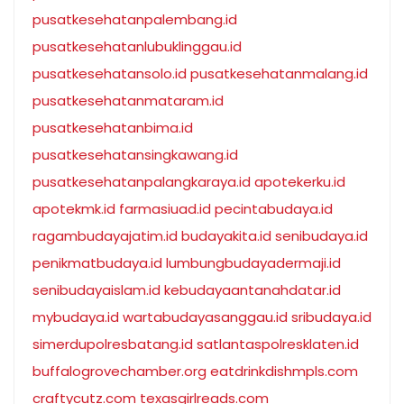
pusatkesehatanpalembang.id
pusatkesehatanlubuklinggau.id
pusatkesehatansolo.id
pusatkesehatanmalang.id
pusatkesehatanmataram.id
pusatkesehatanbima.id
pusatkesehatansingkawang.id
pusatkesehatanpalangkaraya.id
apotekerku.id
apotekmk.id
farmasiuad.id
pecintabudaya.id
ragambudayajatim.id
budayakita.id
senibudaya.id
penikmatbudaya.id
lumbungbudayadermaji.id
senibudayaislam.id
kebudayaantanahdatar.id
mybudaya.id
wartabudayasanggau.id
sribudaya.id
simerdupolresbatang.id
satlantaspolresklaten.id
buffalogrovechamber.org
eatdrinkdishmpls.com
craftycutz.com
texasgirlreads.com