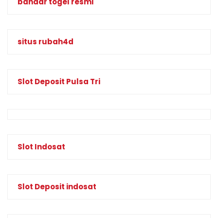
bandar togel resmi
situs rubah4d
Slot Deposit Pulsa Tri
Slot Indosat
Slot Deposit indosat