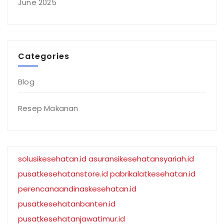
June 2025
Categories
Blog
Resep Makanan
solusikesehatan.id
asuransikesehatansyariah.id
pusatkesehatanstore.id
pabrikalatkesehatan.id
perencanaandinaskesehatan.id
pusatkesehatanbanten.id
pusatkesehatanjawatimur.id