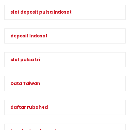
slot deposit pulsa indosat
deposit Indosat
slot pulsa tri
Data Taiwan
daftar rubah4d