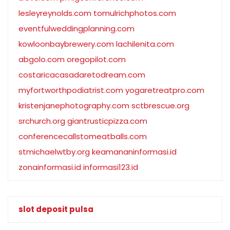
lesleyreynolds.com
tomulrichphotos.com
eventfulweddingplanning.com
kowloonbaybrewery.com
lachilenita.com
abgolo.com
oregopilot.com
costaricacasadaretodream.com
myfortworthpodiatrist.com
yogaretreatpro.com
kristenjanephotography.com
sctbrescue.org
srchurch.org
giantrusticpizza.com
conferencecallstomeatballs.com
stmichaelwtby.org
keamananinformasi.id
zonainformasi.id
informasi123.id
slot deposit pulsa