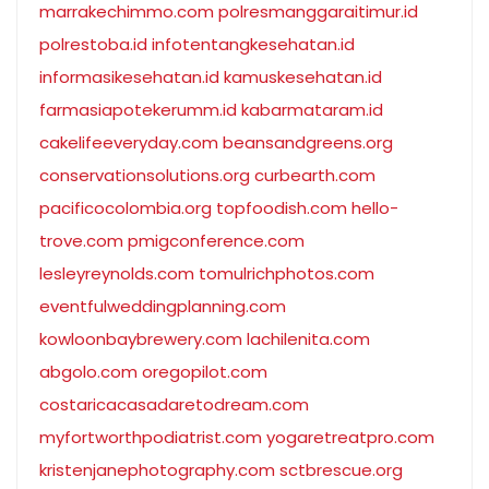
marrakechimmo.com
polresmanggaraitimur.id
polrestoba.id
infotentangkesehatan.id
informasikesehatan.id
kamuskesehatan.id
farmasiapotekerumm.id
kabarmataram.id
cakelifeeveryday.com
beansandgreens.org
conservationsolutions.org
curbearth.com
pacificocolombia.org
topfoodish.com
hello-
trove.com
pmigconference.com
lesleyreynolds.com
tomulrichphotos.com
eventfulweddingplanning.com
kowloonbaybrewery.com
lachilenita.com
abgolo.com
oregopilot.com
costaricacasadaretodream.com
myfortworthpodiatrist.com
yogaretreatpro.com
kristenjanephotography.com
sctbrescue.org