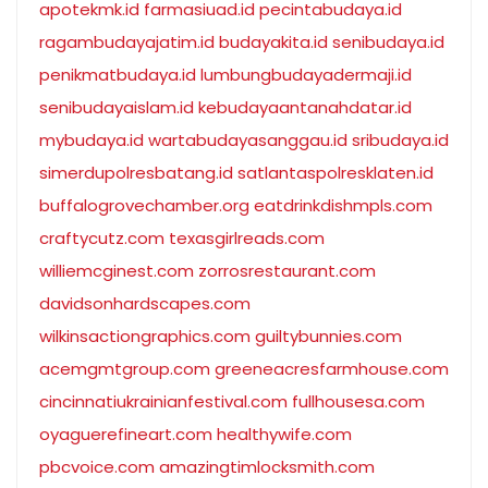
apotekmk.id
farmasiuad.id
pecintabudaya.id
ragambudayajatim.id
budayakita.id
senibudaya.id
penikmatbudaya.id
lumbungbudayadermaji.id
senibudayaislam.id
kebudayaantanahdatar.id
mybudaya.id
wartabudayasanggau.id
sribudaya.id
simerdupolresbatang.id
satlantaspolresklaten.id
buffalogrovechamber.org
eatdrinkdishmpls.com
craftycutz.com
texasgirlreads.com
williemcginest.com
zorrosrestaurant.com
davidsonhardscapes.com
wilkinsactiongraphics.com
guiltybunnies.com
acemgmtgroup.com
greeneacresfarmhouse.com
cincinnatiukrainianfestival.com
fullhousesa.com
oyaguerefineart.com
healthywife.com
pbcvoice.com
amazingtimlocksmith.com