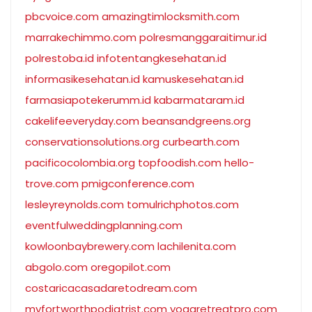
pbcvoice.com
amazingtimlocksmith.com
marrakechimmo.com
polresmanggaraitimur.id
polrestoba.id
infotentangkesehatan.id
informasikesehatan.id
kamuskesehatan.id
farmasiapotekerumm.id
kabarmataram.id
cakelifeeveryday.com
beansandgreens.org
conservationsolutions.org
curbearth.com
pacificocolombia.org
topfoodish.com
hello-
trove.com
pmigconference.com
lesleyreynolds.com
tomulrichphotos.com
eventfulweddingplanning.com
kowloonbaybrewery.com
lachilenita.com
abgolo.com
oregopilot.com
costaricacasadaretodream.com
myfortworthpodiatrist.com
yogaretreatpro.com