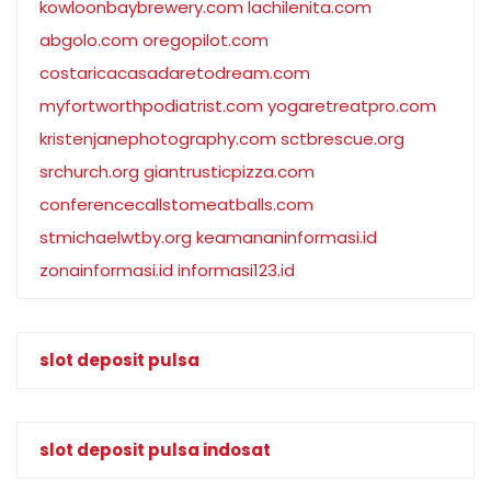
kowloonbaybrewery.com
lachilenita.com
abgolo.com
oregopilot.com
costaricacasadaretodream.com
myfortworthpodiatrist.com
yogaretreatpro.com
kristenjanephotography.com
sctbrescue.org
srchurch.org
giantrusticpizza.com
conferencecallstomeatballs.com
stmichaelwtby.org
keamananinformasi.id
zonainformasi.id
informasi123.id
slot deposit pulsa
slot deposit pulsa indosat