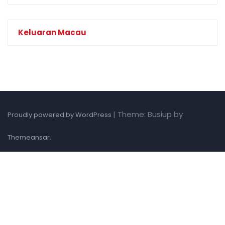
Keluaran Macau
|
Theme: Busiup by
Proudly powered by WordPress
.
Themeansar