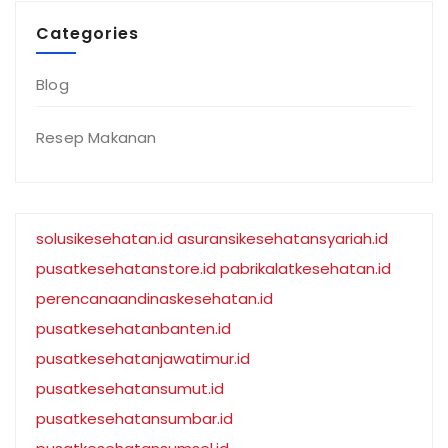
Categories
Blog
Resep Makanan
solusikesehatan.id
asuransikesehatansyariah.id
pusatkesehatanstore.id
pabrikalatkesehatan.id
perencanaandinaskesehatan.id
pusatkesehatanbanten.id
pusatkesehatanjawatimur.id
pusatkesehatansumut.id
pusatkesehatansumbar.id