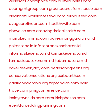
wilkinsactiongraphics.com
guiltybunnies.com
acemgmtgroup.com
greeneacresfarmhouse.com
cincinnatiukrainianfestival.com
fullhousesa.com
oyaguerefineart.com
healthywife.com
pbcvoice.com
amazingtimlocksmith.com
marrakechimmo.com
polresmanggaraitimur.id
polrestoba.id
infotentangkesehatan.id
informasikesehatan.id
kamuskesehatan.id
farmasiapotekerumm.id
kabarmataram.id
cakelifeeveryday.com
beansandgreens.org
conservationsolutions.org
curbearth.com
pacificocolombia.org
topfoodish.com
hello-
trove.com
pmigconference.com
lesleyreynolds.com
tomulrichphotos.com
eventfulweddingplanning.com