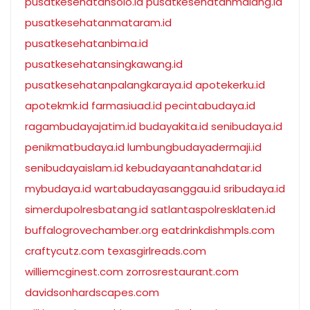
pusatkesehatansolo.id
pusatkesehatanmalang.id
pusatkesehatanmataram.id
pusatkesehatanbima.id
pusatkesehatansingkawang.id
pusatkesehatanpalangkaraya.id
apotekerku.id
apotekmk.id
farmasiuad.id
pecintabudaya.id
ragambudayajatim.id
budayakita.id
senibudaya.id
penikmatbudaya.id
lumbungbudayadermaji.id
senibudayaislam.id
kebudayaantanahdatar.id
mybudaya.id
wartabudayasanggau.id
sribudaya.id
simerdupolresbatang.id
satlantaspolresklaten.id
buffalogrovechamber.org
eatdrinkdishmpls.com
craftycutz.com
texasgirlreads.com
williemcginest.com
zorrosrestaurant.com
davidsonhardscapes.com