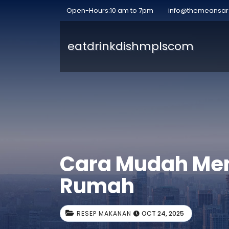
Open-Hours:10 am to 7pm
info@themeansa
eatdrinkdishmplscom
Cara Mudah Mem
Rumah
RESEP MAKANAN
OCT 24, 2025