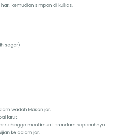
hari, kemudian simpan di kulkas.
ih segar)
lam wadah Mason jar.
i larut.
jar sehingga mentimun terendam sepenuhnya.
jian ke dalam jar.