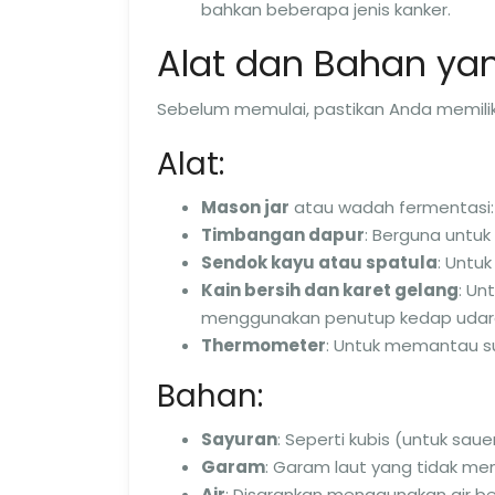
bahkan beberapa jenis kanker.
Alat dan Bahan yan
Sebelum memulai, pastikan Anda memilik
Alat:
Mason jar
atau wadah fermentasi: 
Timbangan dapur
: Berguna untu
Sendok kayu atau spatula
: Untu
Kain bersih dan karet gelang
: Un
menggunakan penutup kedap udar
Thermometer
: Untuk memantau su
Bahan:
Sayuran
: Seperti kubis (untuk sau
Garam
: Garam laut yang tidak m
Air
: Disarankan menggunakan air ber