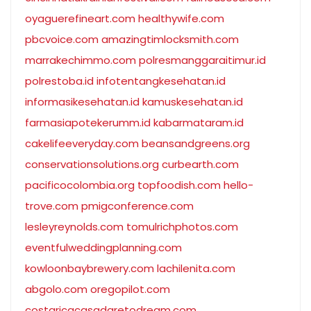
oyaguerefineart.com
healthywife.com
pbcvoice.com
amazingtimlocksmith.com
marrakechimmo.com
polresmanggaraitimur.id
polrestoba.id
infotentangkesehatan.id
informasikesehatan.id
kamuskesehatan.id
farmasiapotekerumm.id
kabarmataram.id
cakelifeeveryday.com
beansandgreens.org
conservationsolutions.org
curbearth.com
pacificocolombia.org
topfoodish.com
hello-
trove.com
pmigconference.com
lesleyreynolds.com
tomulrichphotos.com
eventfulweddingplanning.com
kowloonbaybrewery.com
lachilenita.com
abgolo.com
oregopilot.com
costaricacasadaretodream.com