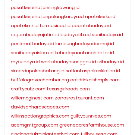
pusatkesehatansingkawang.id
pusatkesehatanpalangkaraya.id
apotekerku.id
apotekmk.id
farmasiuad.id
pecintabudaya.id
ragambudayajatim.id
budayakita.id
senibudaya.id
penikmatbudaya.id
lumbungbudayadermaji.id
senibudayaislam.id
kebudayaantanahdatar.id
mybudaya.id
wartabudayasanggau.id
sribudaya.id
simerdupolresbatang.id
satlantaspolresklaten.id
buffalogrovechamber.org
eatdrinkdishmpls.com
craftycutz.com
texasgirlreads.com
williemcginest.com
zorrosrestaurant.com
davidsonhardscapes.com
wilkinsactiongraphics.com
guiltybunnies.com
acemgmtgroup.com
greeneacresfarmhouse.com
cincinnatiukrainianfestival.com
fullhousesa.com