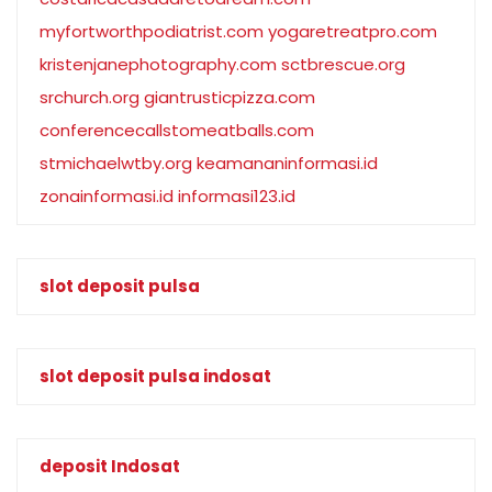
myfortworthpodiatrist.com
yogaretreatpro.com
kristenjanephotography.com
sctbrescue.org
srchurch.org
giantrusticpizza.com
conferencecallstomeatballs.com
stmichaelwtby.org
keamananinformasi.id
zonainformasi.id
informasi123.id
slot deposit pulsa
slot deposit pulsa indosat
deposit Indosat