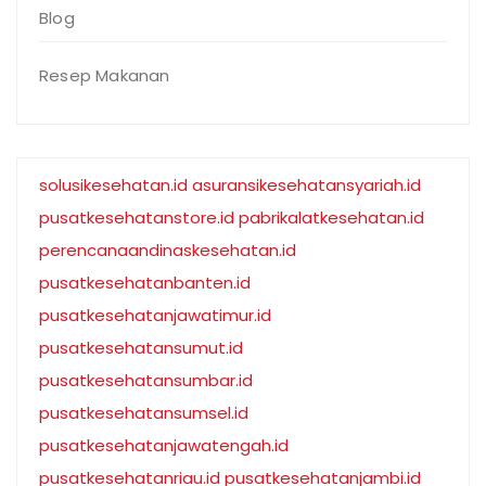
Blog
Resep Makanan
solusikesehatan.id
asuransikesehatansyariah.id
pusatkesehatanstore.id
pabrikalatkesehatan.id
perencanaandinaskesehatan.id
pusatkesehatanbanten.id
pusatkesehatanjawatimur.id
pusatkesehatansumut.id
pusatkesehatansumbar.id
pusatkesehatansumsel.id
pusatkesehatanjawatengah.id
pusatkesehatanriau.id
pusatkesehatanjambi.id