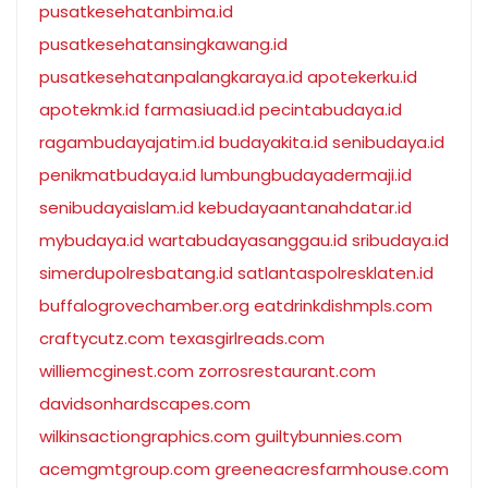
pusatkesehatanbima.id
pusatkesehatansingkawang.id
pusatkesehatanpalangkaraya.id
apotekerku.id
apotekmk.id
farmasiuad.id
pecintabudaya.id
ragambudayajatim.id
budayakita.id
senibudaya.id
penikmatbudaya.id
lumbungbudayadermaji.id
senibudayaislam.id
kebudayaantanahdatar.id
mybudaya.id
wartabudayasanggau.id
sribudaya.id
simerdupolresbatang.id
satlantaspolresklaten.id
buffalogrovechamber.org
eatdrinkdishmpls.com
craftycutz.com
texasgirlreads.com
williemcginest.com
zorrosrestaurant.com
davidsonhardscapes.com
wilkinsactiongraphics.com
guiltybunnies.com
acemgmtgroup.com
greeneacresfarmhouse.com