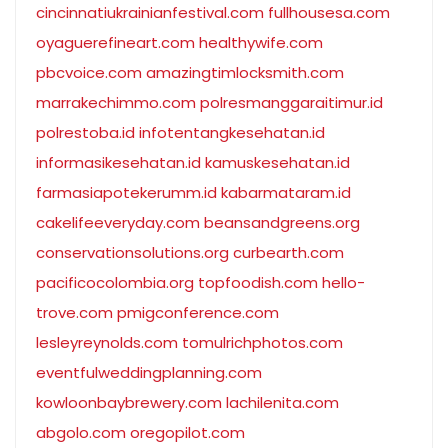
cincinnatiukrainianfestival.com
fullhousesa.com
oyaguerefineart.com
healthywife.com
pbcvoice.com
amazingtimlocksmith.com
marrakechimmo.com
polresmanggaraitimur.id
polrestoba.id
infotentangkesehatan.id
informasikesehatan.id
kamuskesehatan.id
farmasiapotekerumm.id
kabarmataram.id
cakelifeeveryday.com
beansandgreens.org
conservationsolutions.org
curbearth.com
pacificocolombia.org
topfoodish.com
hello-
trove.com
pmigconference.com
lesleyreynolds.com
tomulrichphotos.com
eventfulweddingplanning.com
kowloonbaybrewery.com
lachilenita.com
abgolo.com
oregopilot.com