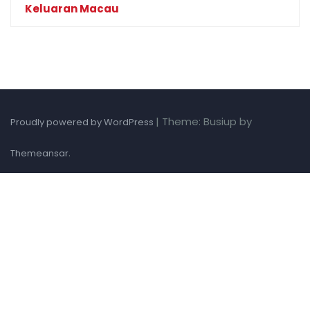
Keluaran Macau
|
Theme: Busiup by
Proudly powered by WordPress
.
Themeansar