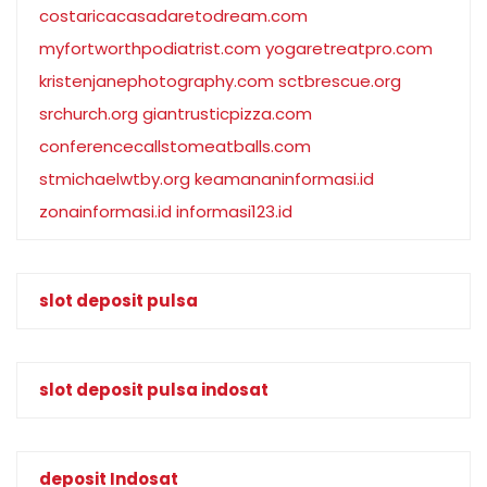
costaricacasadaretodream.com
myfortworthpodiatrist.com
yogaretreatpro.com
kristenjanephotography.com
sctbrescue.org
srchurch.org
giantrusticpizza.com
conferencecallstomeatballs.com
stmichaelwtby.org
keamananinformasi.id
zonainformasi.id
informasi123.id
slot deposit pulsa
slot deposit pulsa indosat
deposit Indosat