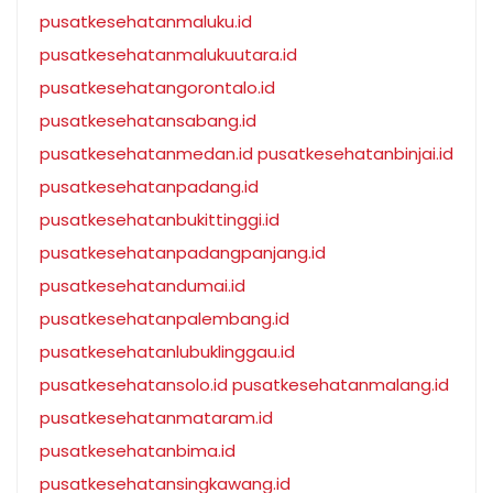
pusatkesehatanmaluku.id
pusatkesehatanmalukuutara.id
pusatkesehatangorontalo.id
pusatkesehatansabang.id
pusatkesehatanmedan.id
pusatkesehatanbinjai.id
pusatkesehatanpadang.id
pusatkesehatanbukittinggi.id
pusatkesehatanpadangpanjang.id
pusatkesehatandumai.id
pusatkesehatanpalembang.id
pusatkesehatanlubuklinggau.id
pusatkesehatansolo.id
pusatkesehatanmalang.id
pusatkesehatanmataram.id
pusatkesehatanbima.id
pusatkesehatansingkawang.id