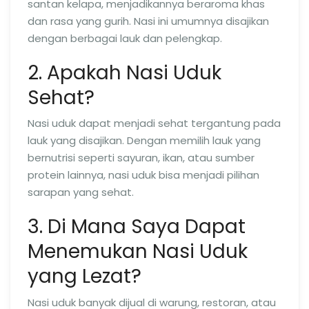
santan kelapa, menjadikannya beraroma khas
dan rasa yang gurih. Nasi ini umumnya disajikan
dengan berbagai lauk dan pelengkap.
2. Apakah Nasi Uduk
Sehat?
Nasi uduk dapat menjadi sehat tergantung pada
lauk yang disajikan. Dengan memilih lauk yang
bernutrisi seperti sayuran, ikan, atau sumber
protein lainnya, nasi uduk bisa menjadi pilihan
sarapan yang sehat.
3. Di Mana Saya Dapat
Menemukan Nasi Uduk
yang Lezat?
Nasi uduk banyak dijual di warung, restoran, atau