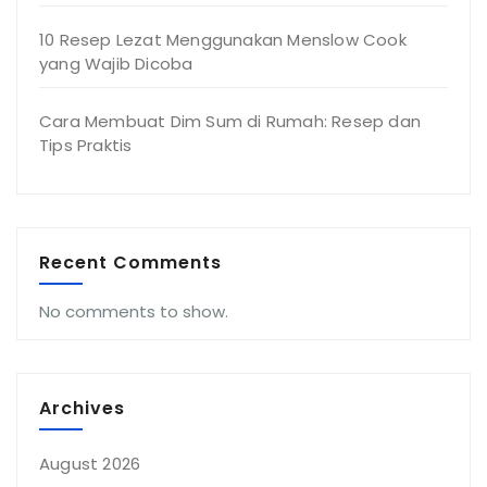
10 Resep Lezat Menggunakan Menslow Cook
yang Wajib Dicoba
Cara Membuat Dim Sum di Rumah: Resep dan
Tips Praktis
Recent Comments
No comments to show.
Archives
August 2026