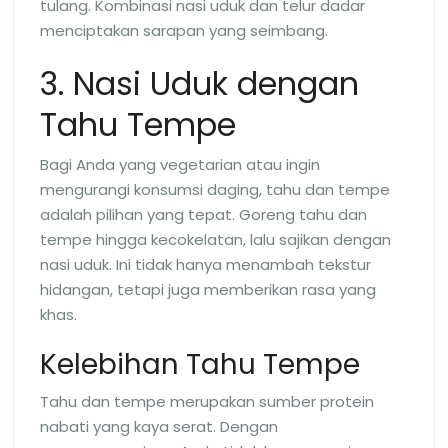
tulang. Kombinasi nasi uduk dan telur dadar
menciptakan sarapan yang seimbang.
3. Nasi Uduk dengan
Tahu Tempe
Bagi Anda yang vegetarian atau ingin
mengurangi konsumsi daging, tahu dan tempe
adalah pilihan yang tepat. Goreng tahu dan
tempe hingga kecokelatan, lalu sajikan dengan
nasi uduk. Ini tidak hanya menambah tekstur
hidangan, tetapi juga memberikan rasa yang
khas.
Kelebihan Tahu Tempe
Tahu dan tempe merupakan sumber protein
nabati yang kaya serat. Dengan