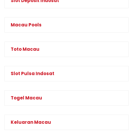
Slot Deposit Indosat
Macau Pools
Toto Macau
Slot Pulsa Indosat
Togel Macau
Keluaran Macau