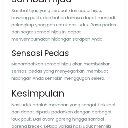
Sambal hijau yang terbuat dari cabai hijau,
bawang putih, dan bahan lainnya dapat menjadi
pelengkap yang pas untuk nasi uduk. Rasa pedas
dan segar sambal hijau ini dapat
menyempurnakan hidangan sarapan Anda.
Sensasi Pedas
Menambahkan sambal hijau akan memberikan
sensasi pedas yang menyegarkan, membuat
hidangan Anda semakin menggugah selera.
Kesimpulan
Nasi uduk adalah makanan yang sangat fleksibel
dan dapat dipadu padankan dengan berbagai
lauk pauk. Dari ayam goreng hingga sambal
goreng krecek, setiap variasi nasi uduk memiliki