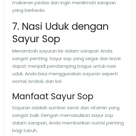
makanan pedas dan ingin menikmati sarapan
yang berbeda.
7. Nasi Uduk dengan
Sayur Sop
Menambah sayuran ke dalam sarapan Anda
sangat penting. Sayur sop yang segar dan lezat
dapat menjadi pendamping bagus untuk nasi
uduk. Anda bisa menggunakan sayuran seperti
wortel, brokoli, dan kol.
Manfaat Sayur Sop
Sayuran adalah sumber serat dan vitamin yang
sangat baik. Dengan memasukkan sayur sop
dalam sarapan, Anda memberikan nutrisi penting
bagi tubuh.