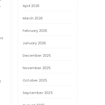
,
April 2026
March 2026
February 2026
sa
January 2026
December 2025
November 2025
October 2025
t
September 2025