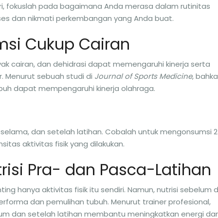
ori, fokuslah pada bagaimana Anda merasa dalam rutinitas
oses dan nikmati perkembangan yang Anda buat.
msi Cukup Cairan
ak cairan, dan dehidrasi dapat memengaruhi kinerja serta
. Menurut sebuah studi di
Journal of Sports Medicine
, bahk
ubuh dapat mempengaruhi kinerja olahraga.
 selama, dan setelah latihan. Cobalah untuk mengonsumsi 
sitas aktivitas fisik yang dilakukan.
risi Pra- dan Pasca-Latihan
ng hanya aktivitas fisik itu sendiri. Namun, nutrisi sebelum 
rforma dan pemulihan tubuh. Menurut trainer profesional,
elum dan setelah latihan membantu meningkatkan energi da