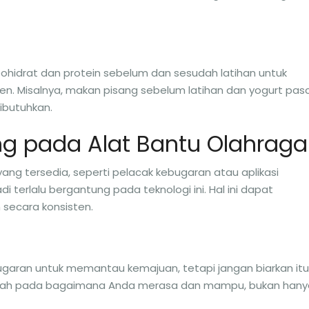
ohidrat dan protein sebelum dan sesudah latihan untuk
en. Misalnya, makan pisang sebelum latihan dan yogurt pas
ibutuhkan.
ung pada Alat Bantu Olahraga
ng tersedia, seperti pelacak kebugaran atau aplikasi
i terlalu bergantung pada teknologi ini. Hal ini dapat
 secara konsisten.
ugaran untuk memantau kemajuan, tetapi jangan biarkan itu
slah pada bagaimana Anda merasa dan mampu, bukan hany