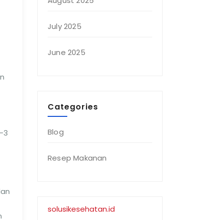
August 2025
July 2025
June 2025
an
Categories
Blog
2-3
Resep Makanan
dan
solusikesehatan.id
n