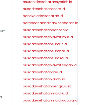
asuransikesehatansyariah.id
pusatkesehatanstore.id
pabrikalatkesehatan.id
perencanaandinaskesehatan.id
pusatkesehatanbanten.id
ca-
pusatkesehatanjawatimur.id
pusatkesehatansumut.id
pusatkesehatansumbar.id
pusatkesehatansumsel.id
pusatkesehatanjawatengah.id
pusatkesehatanriau.id
pusatkesehatanjambi.id
pusatkesehatanbengkulu.id
pusatkesehatanmaluku.id
a
pusatkesehatanmalukuutara.id