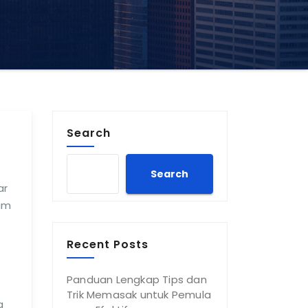
Search
Search
ar
lam
Recent Posts
Panduan Lengkap Tips dan
Trik Memasak untuk Pemula
g