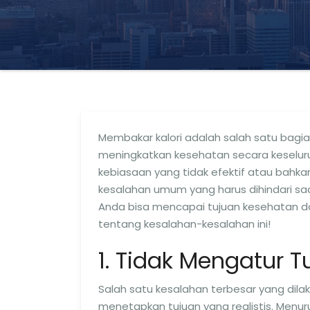
Membakar kalori adalah salah satu bagi
meningkatkan kesehatan secara keseluru
kebiasaan yang tidak efektif atau bahkan
kesalahan umum yang harus dihindari sa
Anda bisa mencapai tujuan kesehatan dan
tentang kesalahan-kesalahan ini!
1. Tidak Mengatur T
Salah satu kesalahan terbesar yang dil
menetapkan tujuan yang realistis. Menuru