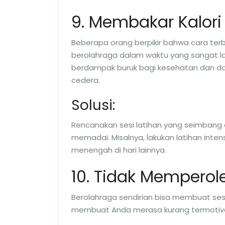
9. Membakar Kalori
Beberapa orang berpikir bahwa cara ter
berolahraga dalam waktu yang sangat la
berdampak buruk bagi kesehatan dan dap
cedera.
Solusi:
Rencanakan sesi latihan yang seimbang d
memadai. Misalnya, lakukan latihan inten
menengah di hari lainnya.
10. Tidak Memperol
Berolahraga sendirian bisa membuat ses
membuat Anda merasa kurang termotivas